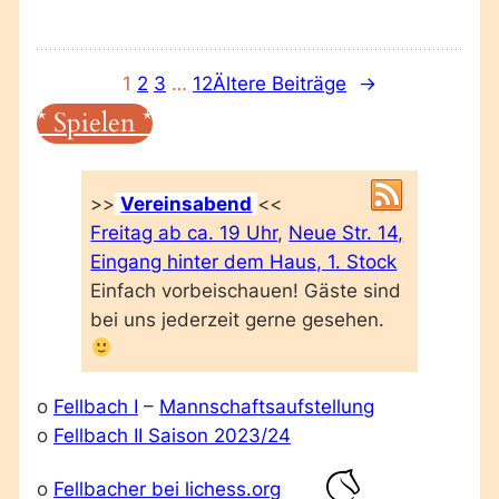
1
2
3
…
12
Ältere Beiträge
→
* Spielen *
>>
Vereinsabend
<<
Freitag ab ca. 19 Uhr
,
Neue Str. 14,
Eingang hinter dem Haus, 1. Stock
Einfach vorbeischauen! Gäste sind
bei uns jederzeit gerne gesehen.
o
Fellbach I
–
Mannschaftsaufstellung
o
Fellbach II Saison 2023/24
o
Fellbacher bei lichess.org