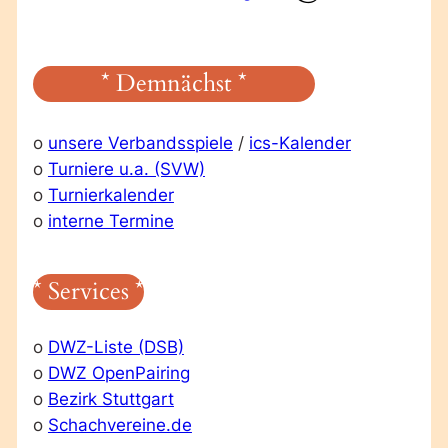
* Demnächst *
o
unsere Verbandsspiele
/
ics-Kalender
o
Turniere u.a. (SVW)
o
Turnierkalender
o
interne Termine
* Services *
o
DWZ-Liste (DSB)
o
DWZ OpenPairing
o
Bezirk Stuttgart
o
Schachvereine.de