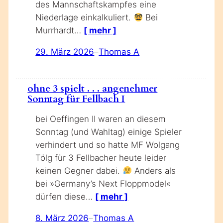
des Mannschaftskampfes eine
Niederlage einkalkuliert.
Bei
Murrhardt…
[ mehr ]
29. März 2026
–
Thomas A
ohne 3 spielt . . . angenehmer
Sonntag für Fellbach I
bei Oeffingen II waren an diesem
Sonntag (und Wahltag) einige Spieler
verhindert und so hatte MF Wolgang
Tölg für 3 Fellbacher heute leider
keinen Gegner dabei.
Anders als
bei »Germany’s Next Floppmodel«
dürfen diese…
[ mehr ]
8. März 2026
–
Thomas A